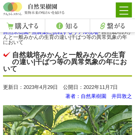
自然果樹園
>
無農薬に挑戦するリアル現場
>
自然栽培みか
んと一般みかんの生育の違い|干ばつ等の異常気象の年
において
自然栽培みかんと一般みかんの生育
の違い|干ばつ等の異常気象の年にお
いて
更新日：2023年4月29日 公開日：2022年11月7日
著者：自然果樹園 井田敦之