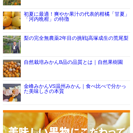
初夏に最適！爽やか果汁の代表的柑橘「甘夏」
「河内晩柑」の特徴
梨の完全無農薬2年目の挑戦|高塚成生の荒尾梨
自然栽培みかんB品の品質とは｜自然果樹園
金峰みかんVS温州みかん｜食べ比べで分かっ
た美味しさの本質