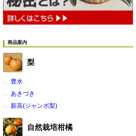
商品案内
梨
豊水
あきづき
新高(ジャンボ梨)
自然栽培柑橘