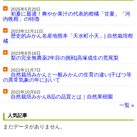
2025年5月20日
初夏に最適！爽やか果汁の代表的柑橘「甘夏」「河
内晩柑」の特徴
2023年12月11日
歴史的みかん名産地熊本「天水町小天」| 自然栽培柑
橘
2023年8月16日
梨の完全無農薬2年目の挑戦|高塚成生の荒尾梨
2022年11月7日
自然栽培みかんと一般みかんの生育の違い|干ばつ等
の異常気象の年において
2022年10月6日
自然栽培みかんB品の品質とは｜自然果樹園
一覧 »
人気記事
まだデータがありません。