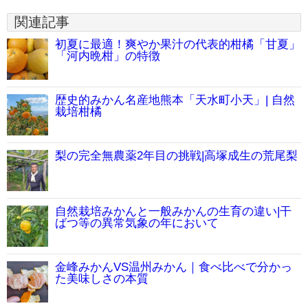
関連記事
初夏に最適！爽やか果汁の代表的柑橘「甘夏」
「河内晩柑」の特徴
歴史的みかん名産地熊本「天水町小天」| 自然
栽培柑橘
梨の完全無農薬2年目の挑戦|高塚成生の荒尾梨
自然栽培みかんと一般みかんの生育の違い|干
ばつ等の異常気象の年において
金峰みかんVS温州みかん｜食べ比べで分かっ
た美味しさの本質