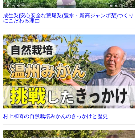
成生梨|安心安全な荒尾梨(豊水・新高ジャンボ梨)つくり
にこだわる理由
村上和喜の自然栽培みかんのきっかけと歴史