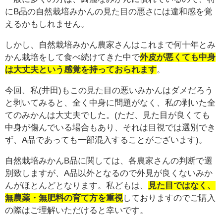
にB品の自然栽培みかんの見た目の悪さには違和感を覚
えるかもしれません。
しかし、自然栽培みかん農家さんはこれまで何十年とみ
かん栽培をして食べ続けてきた中で
外皮が悪くても中身
は大丈夫という感覚を持っておられます
。
今回、私(井田)もこの見た目の悪いみかんはダメだろう
と剥いてみると、全く中身に問題がなく、私の剥いた全
てのみかんは大丈夫でした。(ただ、見た目が良くても
中身が傷んでいる場合もあり、それは目視では選別でき
ず、A品であっても一部混入することがございます)。
自然栽培みかんB品に関しては、各農家さんの判断で選
別致しますが、A品以外となるので外見が良くないみか
んがほとんどとなります。私どもは、
見た目ではなく、
無農薬・無肥料の育て方を重視
しておりますのでご購入
の際はご理解いただけると幸いです。