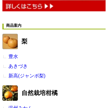
商品案内
梨
豊水
あきづき
新高(ジャンボ梨)
自然栽培柑橘