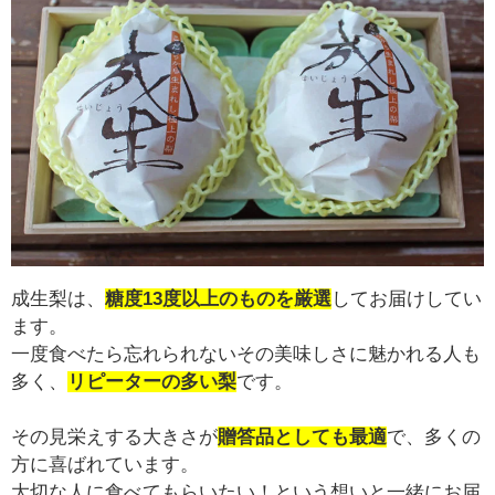
成生梨は、
糖度13度以上のものを厳選
してお届けしてい
ます。
一度食べたら忘れられないその美味しさに魅かれる人も
多く、
リピーターの多い梨
です。
その見栄えする大きさが
贈答品としても最適
で、多くの
方に喜ばれています。
大切な人に食べてもらいたい！という想いと一緒にお届