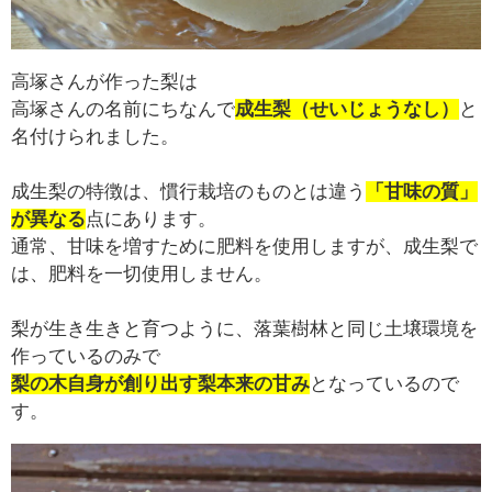
高塚さんが作った梨は
高塚さんの名前にちなんで
成生梨（せいじょうなし）
と
名付けられました。
成生梨の特徴は、慣行栽培のものとは違う
「甘味の質」
が異なる
点にあります。
通常、甘味を増すために肥料を使用しますが、成生梨で
は、肥料を一切使用しません。
梨が生き生きと育つように、落葉樹林と同じ土壌環境を
作っているのみで
梨の木自身が創り出す梨本来の甘み
となっているので
す。