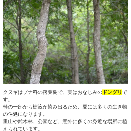
クヌギはブナ科の落葉樹で、実はおなじみの
ドングリ
で
す。
幹の一部から樹液が染み出るため、夏には多くの生き物
の住処になります。
里山や雑木林、公園など、意外に多くの身近な場所に植
えられています。