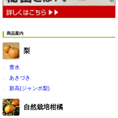
商品案内
梨
豊水
あきづき
新高(ジャンボ梨)
自然栽培柑橘