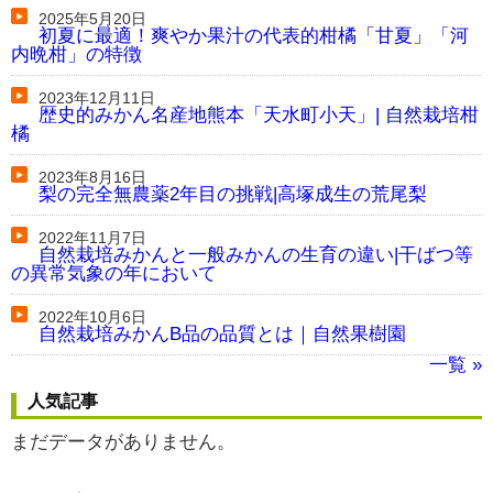
2025年5月20日
初夏に最適！爽やか果汁の代表的柑橘「甘夏」「河
内晩柑」の特徴
2023年12月11日
歴史的みかん名産地熊本「天水町小天」| 自然栽培柑
橘
2023年8月16日
梨の完全無農薬2年目の挑戦|高塚成生の荒尾梨
2022年11月7日
自然栽培みかんと一般みかんの生育の違い|干ばつ等
の異常気象の年において
2022年10月6日
自然栽培みかんB品の品質とは｜自然果樹園
一覧 »
人気記事
まだデータがありません。