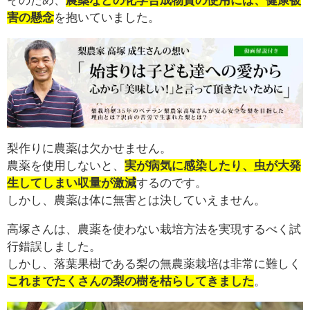
そのため、
農薬などの化学合成物質の使用には、健康被
害の懸念
を抱いていました。
梨作りに農薬は欠かせません。
農薬を使用しないと、
実が病気に感染したり、虫が大発
生してしまい収量が激減
するのです。
しかし、農薬は体に無害とは決していえません。
高塚さんは、農薬を使わない栽培方法を実現するべく試
行錯誤しました。
しかし、落葉果樹である梨の無農薬栽培は非常に難しく
これまでたくさんの梨の樹を枯らしてきました
。