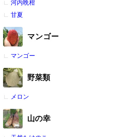
河内晩柑
甘夏
マンゴー
マンゴー
野菜類
メロン
山の幸