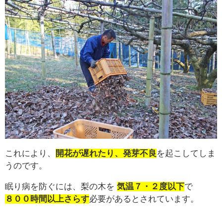
これにより、
開花が遅れたり、発芽不良
を起こしてしま
うのです。
眠り病を防ぐには、梨の木を
気温７・２度以下
で
８００時間以上さらす
必要があるとされています。