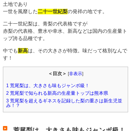
土地であり
一世を風靡した
二十一世紀梨
の発祥の地です。
二十一世紀梨は、青梨の代表格ですが
赤梨の代表格、豊水や幸水、新高などは国内の生産量ト
ップ誇る品種です。
中でも
新高
は、その大きさが特徴。味だって格別なんで
す！
＜目次＞
[
非表示
]
1
荒尾梨は、大きさも味もジャンボ級！
2
荒尾梨で知られる新高の生産量トップは熊本県
3
荒尾梨を超えるギネスを記録した梨の重さは新生児並
み！？
荒尾梨は、大きさも味もジャンボ級！