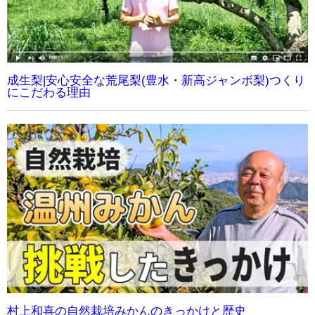
成生梨|安心安全な荒尾梨(豊水・新高ジャンボ梨)つくり
にこだわる理由
村上和喜の自然栽培みかんのきっかけと歴史