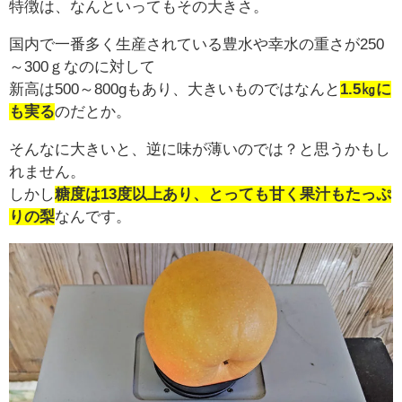
特徴は、なんといってもその大きさ。
国内で一番多く生産されている豊水や幸水の重さが250
～300ｇなのに対して
新高は500～800gもあり、大きいものではなんと
1.5㎏に
も実る
のだとか。
そんなに大きいと、逆に味が薄いのでは？と思うかもし
れません。
しかし
糖度は13度以上あり、とっても甘く果汁もたっぷ
りの梨
なんです。