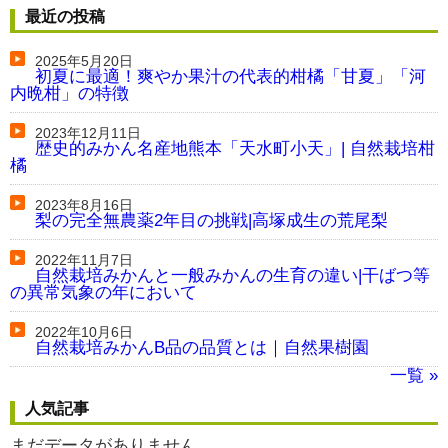
最近の投稿
2025年5月20日
初夏に最適！爽やか果汁の代表的柑橘「甘夏」「河
内晩柑」の特徴
2023年12月11日
歴史的みかん名産地熊本「天水町小天」| 自然栽培柑
橘
2023年8月16日
梨の完全無農薬2年目の挑戦|高塚成生の荒尾梨
2022年11月7日
自然栽培みかんと一般みかんの生育の違い|干ばつ等
の異常気象の年において
2022年10月6日
自然栽培みかんB品の品質とは｜自然果樹園
一覧 »
人気記事
まだデータがありません。