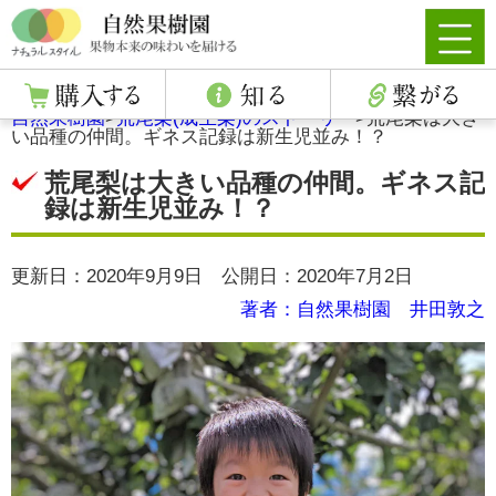
自然果樹園
>
荒尾梨(成生梨)のストーリー
>
荒尾梨は大き
い品種の仲間。ギネス記録は新生児並み！？
荒尾梨は大きい品種の仲間。ギネス記
録は新生児並み！？
更新日：2020年9月9日 公開日：2020年7月2日
著者：自然果樹園 井田敦之