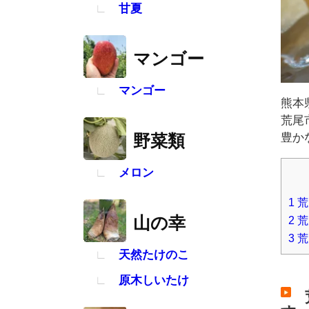
甘夏
マンゴー
マンゴー
熊本
荒尾
豊か
野菜類
メロン
1
荒
山の幸
2
荒
3
荒
天然たけのこ
原木しいたけ