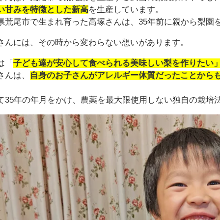
い甘みを特徴とした新高
を生産しています。
県荒尾市で生まれ育った高塚さんは、35年前に親から梨園
さんには、その時から変わらない想いがあります。
は「
子ども達が安心して食べられる美味しい梨を作りたい
さんは、
自身のお子さんがアレルギー体質だったことから
。
て35年の年月をかけ、農薬を最大限使用しない独自の栽培