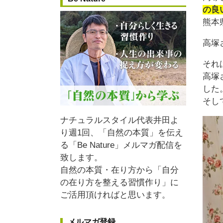
の良
熊本
高塚
それ
高塚
した
そし
ナチュラルスタイル代表井田よ
り週1回、「自然の本質」を伝え
る「Be Nature」メルマガ配信を
致します。
自然の本質・在り方から
「自分
の在り方を整える習慣作り」
に
ご活用頂ければと思います。
メルマガ登録