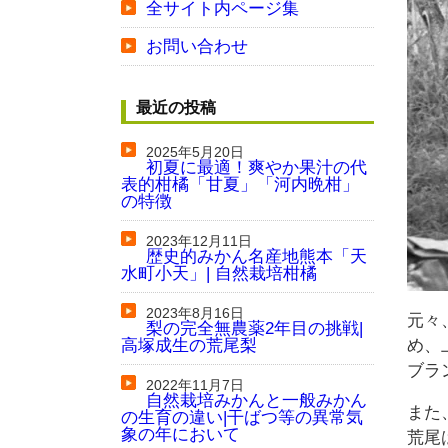
全サイト内ページ集
お問い合わせ
最近の投稿
2025年5月20日
初夏に最適！爽やか果汁の代
表的柑橘「甘夏」「河内晩柑」
の特徴
2023年12月11日
歴史的みかん名産地熊本「天
水町小天」| 自然栽培柑橘
2023年8月16日
元々
梨の完全無農薬2年目の挑戦|
高塚成生の荒尾梨
め、
ブラ
2022年11月7日
自然栽培みかんと一般みかん
また
の生育の違い|干ばつ等の異常気
象の年において
荒尾