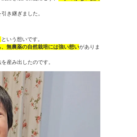
を引き継ぎました。
」
という想いです。
も、無農薬の自然栽培には強い想い
がありま
法を産み出したのです。