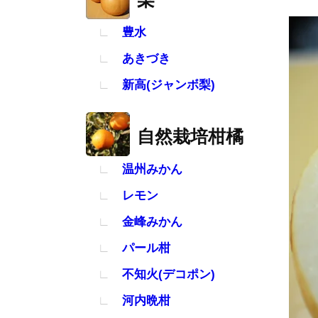
豊水
あきづき
新高(ジャンボ梨)
自然栽培柑橘
温州みかん
レモン
金峰みかん
パール柑
不知火(デコポン)
河内晩柑