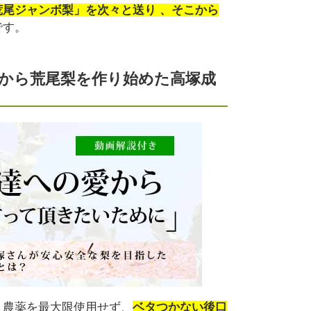
荒尾ジャンボ梨」を次々と送り 、そこから
です。
から荒尾梨を作り始めた高塚成
、農薬を最大限使用せず、
ベタつかない後口