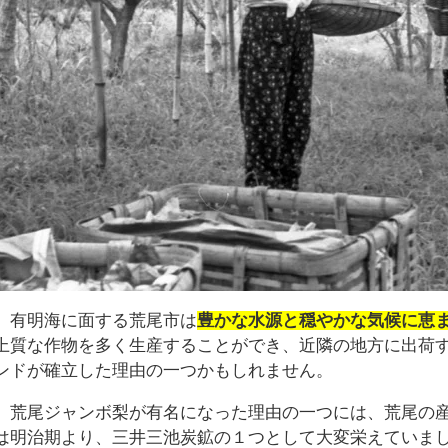
、有明海に面する荒尾市は
豊かな水源と穏やかな気候に恵
上質な作物を多く生産することができ、近隣の地方に出荷
ンドが確立した理由の一つかもしれません。
、荒尾ジャンボ梨が有名になった理由の一つには、荒尾の
は明治期より、三井三池炭鉱の１つとして大変栄えていま