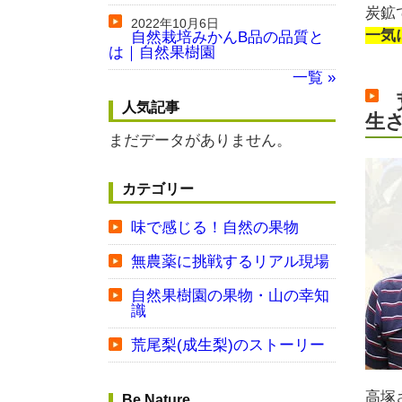
炭鉱
2022年10月6日
一気
自然栽培みかんB品の品質と
は｜自然果樹園
一覧 »
人気記事
生
まだデータがありません。
カテゴリー
味で感じる！自然の果物
無農薬に挑戦するリアル現場
自然果樹園の果物・山の幸知
識
荒尾梨(成生梨)のストーリー
高塚
Be Nature