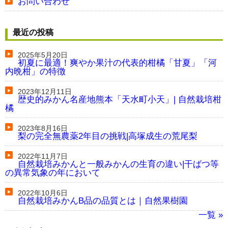
お問い合わせ
最近の投稿
2025年5月20日
初夏に最適！爽やか果汁の代表的柑橘「甘夏」「河
内晩柑」の特徴
2023年12月11日
歴史的みかん名産地熊本「天水町小天」| 自然栽培柑
橘
2023年8月16日
梨の完全無農薬2年目の挑戦|高塚成生の荒尾梨
2022年11月7日
自然栽培みかんと一般みかんの生育の違い|干ばつ等
の異常気象の年において
2022年10月6日
自然栽培みかんB品の品質とは｜自然果樹園
一覧 »