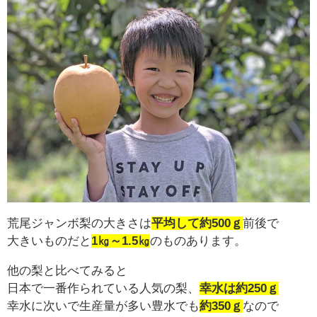
荒尾ジャンボ梨の大きさは
平均して約500ｇ
前後で
大きいものだと
1㎏～1.5㎏
のものあります。
他の梨と比べてみると
日本で一番作られている人気の梨、
幸水は約250ｇ
幸水に次いで生産量が多い豊水でも
約350ｇ
なので